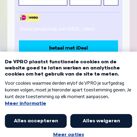
Betaal gemakkelijk met iDEAL | Wero
betaal met iDeal
Door je aanmelding voor het lidmaatschap ga
je akkoord met de
algemene voorwaarden
© VPRO
2026
Privacy verklaring
Cookies